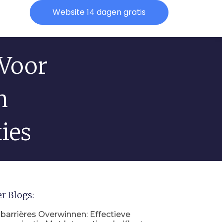
Website 14 dagen gratis
 Voor
n
ies
r Blogs:
barrières Overwinnen: Effectieve