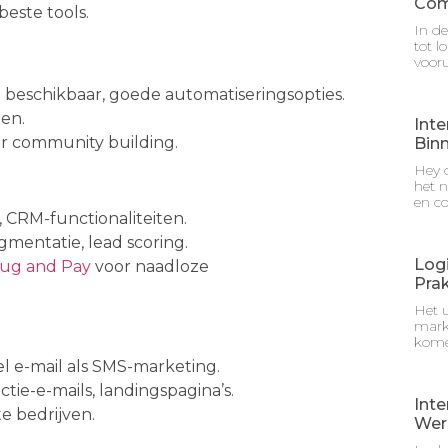
Com
este tools.
In de
tot l
vooru
an beschikbaar, goede automatiseringsopties.
ten.
Inte
r community building.
Bin
Hey d
het n
en c
 CRM-functionaliteiten.
mentatie, lead scoring.
Logi
lug and Pay
voor naadloze
Prak
Het u
mark
kome
l e-mail als SMS-marketing.
tie-e-mails, landingspagina’s.
Inte
e bedrijven.
Wer