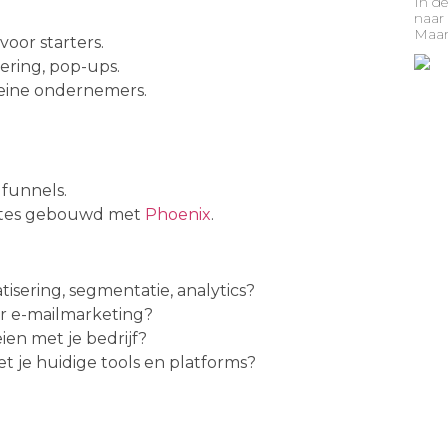
In de
naar 
Maar 
voor starters.
ering, pop-ups.
leine ondernemers.
 funnels.
sites gebouwd met
Phoenix
.
isering, segmentatie, analytics?
or e-mailmarketing?
en met je bedrijf?
t je huidige tools en platforms?