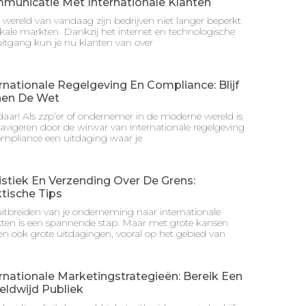
municatie Met Internationale Klanten
 wereld van vandaag zijn bedrijven niet langer beperkt
okale markten. Dankzij het internet en technologische
itgang kun je nu klanten van over
rnationale Regelgeving En Compliance: Blijf
nen De Wet
aar! Als zzp’er of ondernemer in de moderne wereld is
avigeren door de wirwar van internationale regelgeving
ompliance een uitdaging waar je
stiek En Verzending Over De Grens:
tische Tips
itbreiden van je onderneming naar internationale
ten is een spannende stap. Maar met grote kansen
n ook grote uitdagingen, vooral op het gebied van
rnationale Marketingstrategieën: Bereik Een
eldwijd Publiek