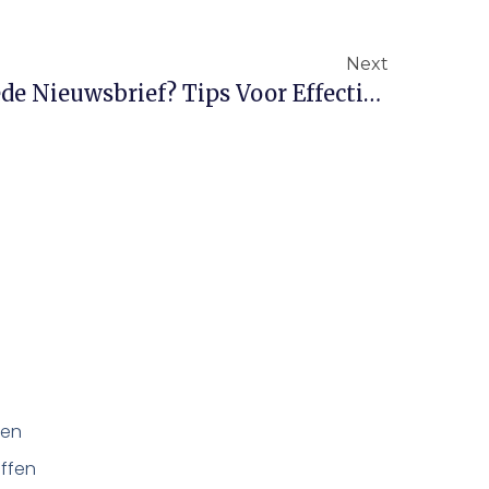
Next
Hoe Schrijf Ik Een Goede Nieuwsbrief? Tips Voor Effectieve E-Mailmarketing
fen
ffen