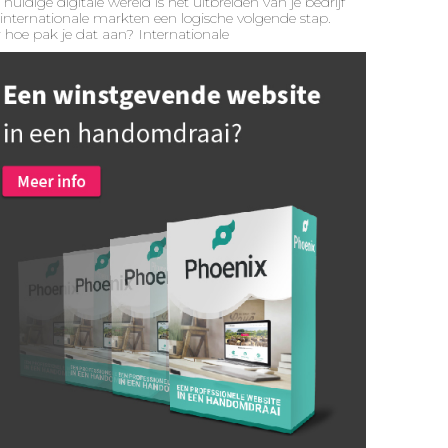
 huidige digitale wereld is het uitbreiden van je bedrijf
internationale markten een logische volgende stap.
hoe pak je dat aan? Internationale