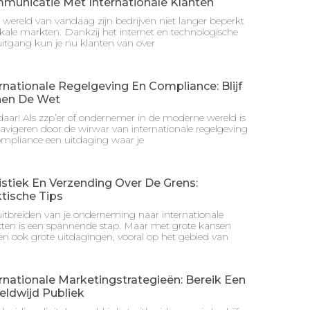
municatie Met Internationale Klanten
 wereld van vandaag zijn bedrijven niet langer beperkt
okale markten. Dankzij het internet en technologische
itgang kun je nu klanten van over
rnationale Regelgeving En Compliance: Blijf
nen De Wet
aar! Als zzp’er of ondernemer in de moderne wereld is
avigeren door de wirwar van internationale regelgeving
ompliance een uitdaging waar je
stiek En Verzending Over De Grens:
tische Tips
itbreiden van je onderneming naar internationale
ten is een spannende stap. Maar met grote kansen
n ook grote uitdagingen, vooral op het gebied van
rnationale Marketingstrategieën: Bereik Een
eldwijd Publiek