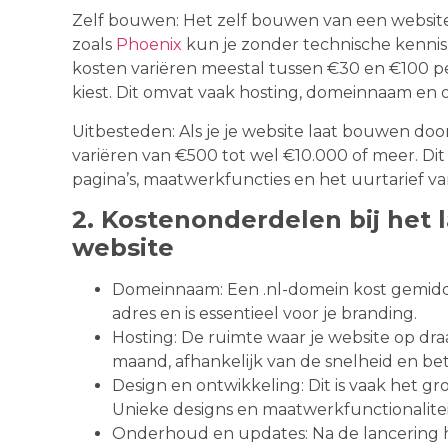
Zelf bouwen: Het zelf bouwen van een website
zoals
Phoenix
kun je zonder technische kennis
kosten variëren meestal tussen €30 en €100 pe
kiest. Dit omvat vaak hosting, domeinnaam en
Uitbesteden: Als je je website laat bouwen do
variëren van €500 tot wel €10.000 of meer. Dit 
pagina’s, maatwerkfuncties en het uurtarief v
2. Kostenonderdelen bij het
website
Domeinnaam: Een .nl-domein kost gemiddeld
adres en is essentieel voor je branding.
Hosting: De ruimte waar je website op draa
maand, afhankelijk van de snelheid en b
Design en ontwikkeling: Dit is vaak het g
Unieke designs en maatwerkfunctionalitei
Onderhoud en updates: Na de lancering h