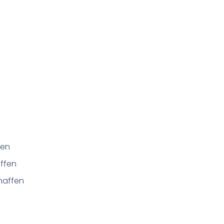
fen
ffen
haffen