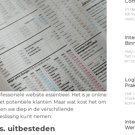
Com
In de
tot l
vooru
Inte
Bin
Hey d
het n
en c
Logi
Prak
Het u
essionele website essentieel. Het is je online
mark
met potentiële klanten. Maar wat kost het om
kome
en we diep in de verschillende
eslissing kunt nemen.
Inte
s. uitbesteden
Wer