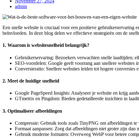
November 27, 2024
admin
Een snelle website is cruciaal voor een positieve gebruikerservaring 
beïnvloeden. In deze blog delen we effectieve strategieën om de snelh
1. Waarom is websitesnelheid belangrijk?
Gebruikerservaring: Bezoekers verwachten snelle laadtijden; elk
SEO-voordelen: Google geeft voorrang aan snellere websites in
Conversieratio: Snellere websites leiden tot hogere conversies 
2. Meet de huidige snelheid
Google PageSpeed Insights: Analyseer je website en krijg aanb
GTmetrix en Pingdom: Bieden gedetailleerde inzichten in laadtij
3. Optimaliseer afbeeldingen
Compressie: Gebruik tools zoals TinyPNG om afbeeldingen te ve
Formaat aanpassen: Zorg dat afbeeldingen niet groter zijn dan 
Gebruik moderne formaten: Overweeg WebP voor betere compr