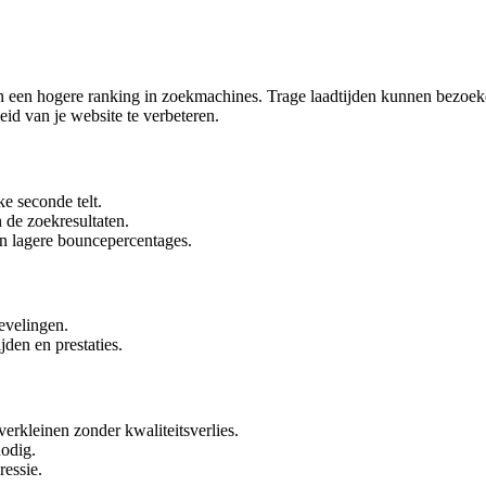
en een hogere ranking in zoekmachines. Trage laadtijden kunnen bezoeker
eid van je website te verbeteren.
e seconde telt.
 de zoekresultaten.
en lagere bouncepercentages.
evelingen.
den en prestaties.
rkleinen zonder kwaliteitsverlies.
nodig.
essie.