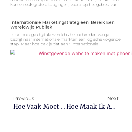
komen ook grote uitdagingen, vooral op het gebied van
Internationale Marketingstrategieën: Bereik Een
Wereldwijd Publiek
In de huidige digitale wereld is het uitbreiden van je
bedrijf naar internationale markten een logische volgende
stap. Maar hoe pak je dat aan? Internationale
Previous
Next
Hoe Vaak Moet Ik Posten Op Social Media? Richtlijnen Voor Maximale Impact
Hoe Maak Ik Aantrekkelijke Posts? Tips Voor Meer Engagement Op Social Media