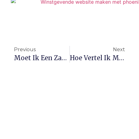
Previous
Next
Moet Ik Een Zakelijke E-Mail Gebruiken? De Voordelen Van Een Professioneel E-Mailadres
Hoe Vertel Ik Mijn Verhaal Als Ondernemer? Bouw Een Authentieke Connectie Met Je Publiek