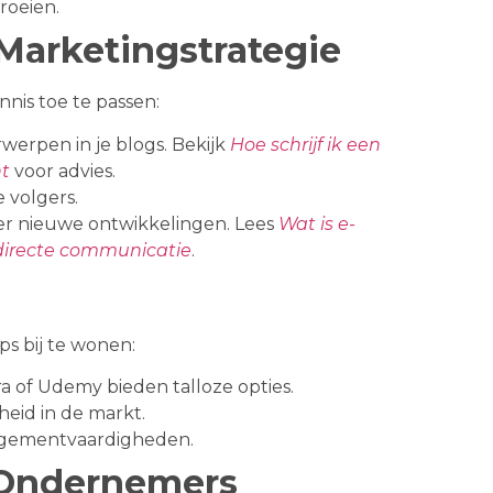
roeien.
 Marketingstrategie
nnis toe te passen:
rwerpen in je blogs. Bekijk
Hoe schrijf ik een
nt
voor advies.
e volgers.
ver nieuwe ontwikkelingen. Lees
Wat is e-
 directe communicatie
.
s bij te wonen:
a of Udemy bieden talloze opties.
heid in de markt.
nagementvaardigheden.
-Ondernemers