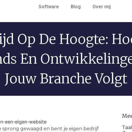
Software
Blog
Over mij
ijd Op De Hoogte: Ho
nds En Ontwikkelinge
Jouw Branche Volgt
Mee
Taal
 sprong gewaagd en bent je eigen bedrijf