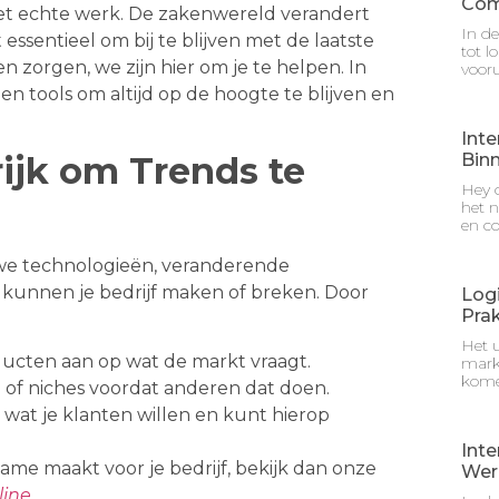
Com
 het echte werk. De zakenwereld verandert
In de
essentieel om bij te blijven met de laatste
tot l
 zorgen, we zijn hier om je te helpen. In
vooru
en tools om altijd op de hoogte te blijven en
Inte
Bin
ijk om Trends te
Hey d
het n
en c
Nieuwe technologieën, veranderende
unnen je bedrijf maken of breken. Door
Logi
Prak
Het u
roducten aan op wat de markt vraagt.
mark
kome
 of niches voordat anderen dat doen.
r wat je klanten willen en kunt hierop
Inte
clame maakt voor je bedrijf, bekijk dan onze
Wer
line
.