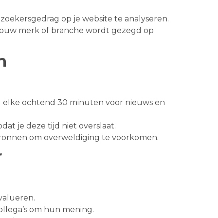
ezoekersgedrag op je website te analyseren.
er jouw merk of branche wordt gezegd op
n
d elke ochtend 30 minuten voor nieuws en
at je deze tijd niet overslaat.
 bronnen om overweldiging te voorkomen.
r
valueren.
ollega’s om hun mening.