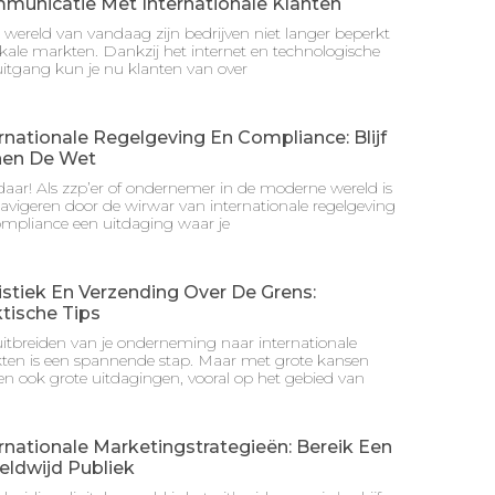
municatie Met Internationale Klanten
 wereld van vandaag zijn bedrijven niet langer beperkt
okale markten. Dankzij het internet en technologische
itgang kun je nu klanten van over
rnationale Regelgeving En Compliance: Blijf
nen De Wet
aar! Als zzp’er of ondernemer in de moderne wereld is
avigeren door de wirwar van internationale regelgeving
ompliance een uitdaging waar je
stiek En Verzending Over De Grens:
tische Tips
itbreiden van je onderneming naar internationale
ten is een spannende stap. Maar met grote kansen
n ook grote uitdagingen, vooral op het gebied van
rnationale Marketingstrategieën: Bereik Een
eldwijd Publiek