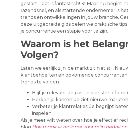
gestart—dat is fantastisch! 🎉 Maar nu begint
razendsnel, en als startende ondernemer is het 
trends en ontwikkelingen in jouw branche. Geen
deze uitgebreide gids delen we praktische tips 
je concurrentie een stapje voor te zijn.
Waarom is het Belangr
Volgen?
Laten we eerlijk zijn: de markt zit niet stil. 
klantbehoeften en opkomende concurrenten k
trends te volgen:
Blijf je relevant: Je past je diensten of p
Herken je kansen: Je ziet nieuwe markten
Verbeter je klantrelaties: Je begrijpt bete
inspelen.
Als je meer wilt weten over hoe je effectief re
blog
Hoe maak ik reclame voor mijn bedrijf on