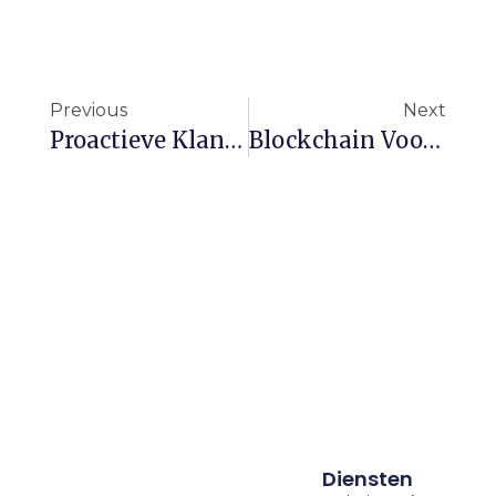
Previous
Next
Proactieve Klantenservice: Problemen Voorkomen Voordat Ze Ontstaan
Blockchain Voor ZZP’ers: Wat Betekent Het Voor Jou?
Diensten