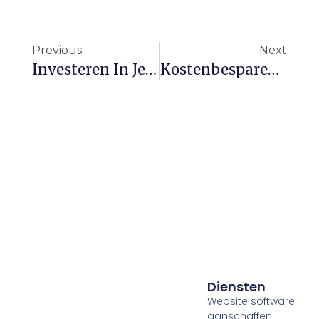
Previous
Next
Investeren In Je Bedrijf: Waar Leg Je De Prioriteiten?
Kostenbesparende Tips Voor Startende Ondernemers: Zo Houd Je Meer Geld Over
Diensten
Website software
aanschaffen